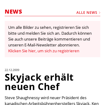
STELLEN
NEWS
MARKTPLATZ
ALLE NEWS
ABONNEMENTS
Um alle Bilder zu sehen, registrieren Sie sich
VIDEOS
bitte und melden Sie sich an. Dadurch können
BIBLIOTHEK
Sie auch unsere Beiträge kommentieren und
unseren E-Mail-Newsletter abonnieren.
KRAN & BÜHNE
Klicken Sie hier, um sich zu registrieren
MEDIADATEN
WÄHRUNGSRECHNER
22.12.2009
EINHEITENKONVERTER
Skyjack erhält
KONTAKT
neuen Chef
Steve Shaughnessy wird neuer Präsident des
kanadischen Arbeitsbühnenherstellers Skyjack. Ken