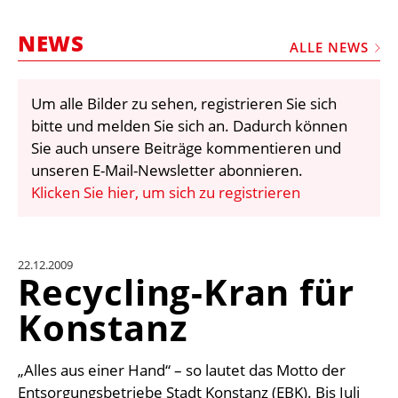
STELLEN
NEWS
MARKTPLATZ
ALLE NEWS
ABONNEMENTS
Um alle Bilder zu sehen, registrieren Sie sich
VIDEOS
bitte und melden Sie sich an. Dadurch können
BIBLIOTHEK
Sie auch unsere Beiträge kommentieren und
unseren E-Mail-Newsletter abonnieren.
KRAN & BÜHNE
Klicken Sie hier, um sich zu registrieren
MEDIADATEN
WÄHRUNGSRECHNER
22.12.2009
EINHEITENKONVERTER
Recycling-Kran für
KONTAKT
Konstanz
„Alles aus einer Hand“ – so lautet das Motto der
Entsorgungsbetriebe Stadt Konstanz (EBK). Bis Juli