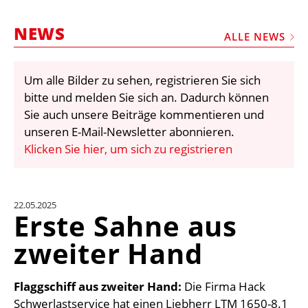
STELLEN
NEWS
MARKTPLATZ
ALLE NEWS
ABONNEMENTS
Um alle Bilder zu sehen, registrieren Sie sich
VIDEOS
bitte und melden Sie sich an. Dadurch können
BIBLIOTHEK
Sie auch unsere Beiträge kommentieren und
unseren E-Mail-Newsletter abonnieren.
KRAN & BÜHNE
Klicken Sie hier, um sich zu registrieren
MEDIADATEN
WÄHRUNGSRECHNER
22.05.2025
EINHEITENKONVERTER
Erste Sahne aus
KONTAKT
zweiter Hand
Flaggschiff aus zweiter Hand:
Die Firma Hack
Schwerlastservice hat einen Liebherr LTM 1650-8.1