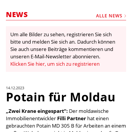
STELLEN
NEWS
MARKTPLATZ
ALLE NEWS
ABONNEMENTS
Um alle Bilder zu sehen, registrieren Sie sich
VIDEOS
bitte und melden Sie sich an. Dadurch können
BIBLIOTHEK
Sie auch unsere Beiträge kommentieren und
unseren E-Mail-Newsletter abonnieren.
KRAN & BÜHNE
Klicken Sie hier, um sich zu registrieren
MEDIADATEN
WÄHRUNGSRECHNER
14.12.2023
EINHEITENKONVERTER
Potain für Moldau
KONTAKT
„Zwei Krane eingespart“:
Der moldawische
Immobilienentwickler
Filli Partner
hat einen
gebrauchten Potain MD 305 B für Arbeiten an einem