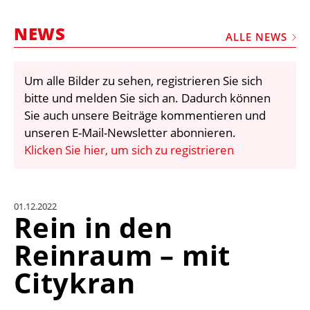
STELLEN
NEWS
MARKTPLATZ
ALLE NEWS
ABONNEMENTS
Um alle Bilder zu sehen, registrieren Sie sich
VIDEOS
bitte und melden Sie sich an. Dadurch können
BIBLIOTHEK
Sie auch unsere Beiträge kommentieren und
unseren E-Mail-Newsletter abonnieren.
KRAN & BÜHNE
Klicken Sie hier, um sich zu registrieren
MEDIADATEN
WÄHRUNGSRECHNER
01.12.2022
EINHEITENKONVERTER
Rein in den
KONTAKT
Reinraum – mit
Citykran