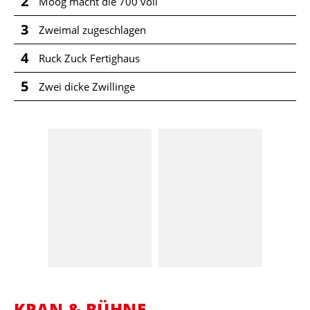
2
Moog macht die 700 voll
3
Zweimal zugeschlagen
4
Ruck Zuck Fertighaus
5
Zwei dicke Zwillinge
KRAN & BÜHNE