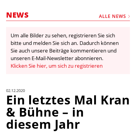
STELLEN
NEWS
MARKTPLATZ
ALLE NEWS
ABONNEMENTS
Um alle Bilder zu sehen, registrieren Sie sich
VIDEOS
bitte und melden Sie sich an. Dadurch können
BIBLIOTHEK
Sie auch unsere Beiträge kommentieren und
unseren E-Mail-Newsletter abonnieren.
KRAN & BÜHNE
Klicken Sie hier, um sich zu registrieren
MEDIADATEN
WÄHRUNGSRECHNER
02.12.2020
EINHEITENKONVERTER
Ein letztes Mal Kran
KONTAKT
& Bühne – in
diesem Jahr