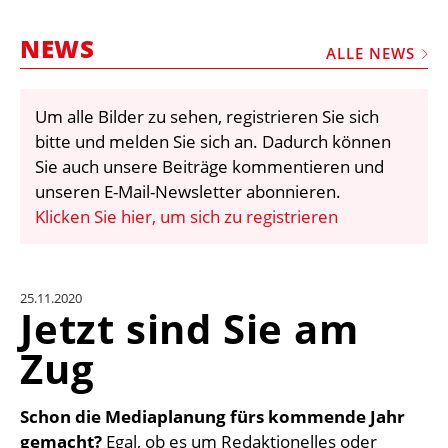
STELLEN
NEWS
MARKTPLATZ
ALLE NEWS
ABONNEMENTS
Um alle Bilder zu sehen, registrieren Sie sich
VIDEOS
bitte und melden Sie sich an. Dadurch können
BIBLIOTHEK
Sie auch unsere Beiträge kommentieren und
unseren E-Mail-Newsletter abonnieren.
KRAN & BÜHNE
Klicken Sie hier, um sich zu registrieren
MEDIADATEN
WÄHRUNGSRECHNER
25.11.2020
EINHEITENKONVERTER
Jetzt sind Sie am
KONTAKT
Zug
Schon die Mediaplanung fürs kommende Jahr
gemacht?
Egal, ob es um Redaktionelles oder