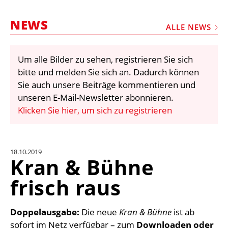
STELLEN
NEWS
MARKTPLATZ
ALLE NEWS
ABONNEMENTS
Um alle Bilder zu sehen, registrieren Sie sich
VIDEOS
bitte und melden Sie sich an. Dadurch können
BIBLIOTHEK
Sie auch unsere Beiträge kommentieren und
unseren E-Mail-Newsletter abonnieren.
KRAN & BÜHNE
Klicken Sie hier, um sich zu registrieren
MEDIADATEN
WÄHRUNGSRECHNER
18.10.2019
EINHEITENKONVERTER
Kran & Bühne
KONTAKT
frisch raus
Doppelausgabe:
Die neue
Kran & Bühne
ist ab
sofort im Netz verfügbar – zum
Downloaden oder