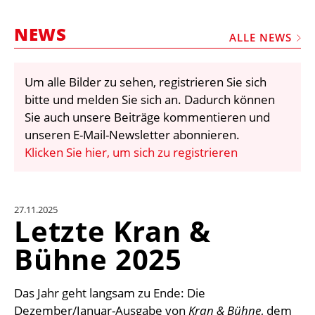
STELLEN
NEWS
MARKTPLATZ
ALLE NEWS
ABONNEMENTS
Um alle Bilder zu sehen, registrieren Sie sich
VIDEOS
bitte und melden Sie sich an. Dadurch können
BIBLIOTHEK
Sie auch unsere Beiträge kommentieren und
unseren E-Mail-Newsletter abonnieren.
KRAN & BÜHNE
Klicken Sie hier, um sich zu registrieren
MEDIADATEN
WÄHRUNGSRECHNER
27.11.2025
EINHEITENKONVERTER
Letzte Kran &
KONTAKT
Bühne 2025
Das Jahr geht langsam zu Ende: Die
Dezember/Januar-Ausgabe von
Kran & Bühne
, dem