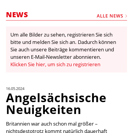
STELLEN
NEWS
MARKTPLATZ
ALLE NEWS
ABONNEMENTS
Um alle Bilder zu sehen, registrieren Sie sich
VIDEOS
bitte und melden Sie sich an. Dadurch können
BIBLIOTHEK
Sie auch unsere Beiträge kommentieren und
unseren E-Mail-Newsletter abonnieren.
KRAN & BÜHNE
Klicken Sie hier, um sich zu registrieren
MEDIADATEN
WÄHRUNGSRECHNER
16.05.2024
EINHEITENKONVERTER
Angelsächsische
KONTAKT
Neuigkeiten
Britannien war auch schon mal größer –
nichtsdestotrotz kommt natürlich dauerhaft