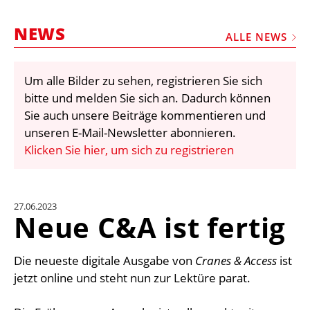
STELLEN
NEWS
MARKTPLATZ
ALLE NEWS
ABONNEMENTS
Um alle Bilder zu sehen, registrieren Sie sich
VIDEOS
bitte und melden Sie sich an. Dadurch können
BIBLIOTHEK
Sie auch unsere Beiträge kommentieren und
unseren E-Mail-Newsletter abonnieren.
KRAN & BÜHNE
Klicken Sie hier, um sich zu registrieren
MEDIADATEN
WÄHRUNGSRECHNER
27.06.2023
EINHEITENKONVERTER
Neue C&A ist fertig
KONTAKT
Die neueste digitale Ausgabe von
Cranes & Access
ist
jetzt online und steht nun zur Lektüre parat.