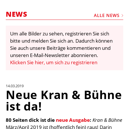
STELLEN
NEWS
MARKTPLATZ
ALLE NEWS
ABONNEMENTS
Um alle Bilder zu sehen, registrieren Sie sich
VIDEOS
bitte und melden Sie sich an. Dadurch können
BIBLIOTHEK
Sie auch unsere Beiträge kommentieren und
unseren E-Mail-Newsletter abonnieren.
KRAN & BÜHNE
Klicken Sie hier, um sich zu registrieren
MEDIADATEN
WÄHRUNGSRECHNER
14.03.2019
EINHEITENKONVERTER
Neue Kran & Bühne
KONTAKT
ist da!
80 Seiten dick ist die
neue Ausgabe
:
Kran & Bühne
März/April 2019 ist (hoffentlich fein) raus! Darin