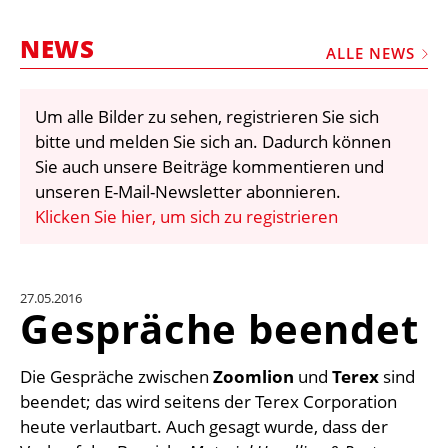
STELLEN
NEWS
MARKTPLATZ
ALLE NEWS
ABONNEMENTS
Um alle Bilder zu sehen, registrieren Sie sich
VIDEOS
bitte und melden Sie sich an. Dadurch können
BIBLIOTHEK
Sie auch unsere Beiträge kommentieren und
unseren E-Mail-Newsletter abonnieren.
KRAN & BÜHNE
Klicken Sie hier, um sich zu registrieren
MEDIADATEN
WÄHRUNGSRECHNER
27.05.2016
EINHEITENKONVERTER
Gespräche beendet
KONTAKT
Die Gespräche zwischen
Zoomlion
und
Terex
sind
beendet; das wird seitens der Terex Corporation
heute verlautbart. Auch gesagt wurde, dass der