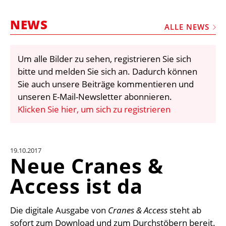
STELLEN
NEWS
MARKTPLATZ
ALLE NEWS
ABONNEMENTS
Um alle Bilder zu sehen, registrieren Sie sich
VIDEOS
bitte und melden Sie sich an. Dadurch können
BIBLIOTHEK
Sie auch unsere Beiträge kommentieren und
unseren E-Mail-Newsletter abonnieren.
KRAN & BÜHNE
Klicken Sie hier, um sich zu registrieren
MEDIADATEN
WÄHRUNGSRECHNER
19.10.2017
EINHEITENKONVERTER
Neue Cranes &
KONTAKT
Access ist da
Die digitale Ausgabe von
Cranes & Access
steht ab
sofort zum Download und zum Durchstöbern bereit.