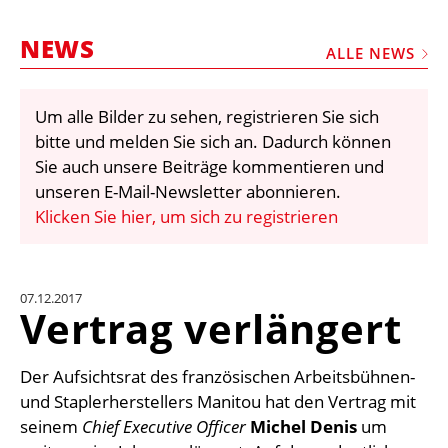
STELLEN
NEWS
MARKTPLATZ
ALLE NEWS
ABONNEMENTS
Um alle Bilder zu sehen, registrieren Sie sich
VIDEOS
bitte und melden Sie sich an. Dadurch können
BIBLIOTHEK
Sie auch unsere Beiträge kommentieren und
unseren E-Mail-Newsletter abonnieren.
KRAN & BÜHNE
Klicken Sie hier, um sich zu registrieren
MEDIADATEN
WÄHRUNGSRECHNER
07.12.2017
EINHEITENKONVERTER
Vertrag verlängert
KONTAKT
Der Aufsichtsrat des französischen Arbeitsbühnen-
und Staplerherstellers Manitou hat den Vertrag mit
seinem
Chief Executive Officer
Michel Denis
um