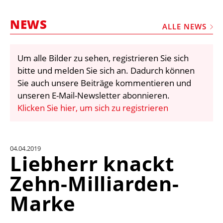
STELLEN
NEWS
MARKTPLATZ
ALLE NEWS
ABONNEMENTS
Um alle Bilder zu sehen, registrieren Sie sich
VIDEOS
bitte und melden Sie sich an. Dadurch können
BIBLIOTHEK
Sie auch unsere Beiträge kommentieren und
unseren E-Mail-Newsletter abonnieren.
KRAN & BÜHNE
Klicken Sie hier, um sich zu registrieren
MEDIADATEN
WÄHRUNGSRECHNER
04.04.2019
EINHEITENKONVERTER
Liebherr knackt
KONTAKT
Zehn-Milliarden-
Marke