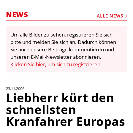
STELLEN
NEWS
MARKTPLATZ
ALLE NEWS
ABONNEMENTS
Um alle Bilder zu sehen, registrieren Sie sich
VIDEOS
bitte und melden Sie sich an. Dadurch können
BIBLIOTHEK
Sie auch unsere Beiträge kommentieren und
unseren E-Mail-Newsletter abonnieren.
KRAN & BÜHNE
Klicken Sie hier, um sich zu registrieren
MEDIADATEN
WÄHRUNGSRECHNER
23.11.2006
EINHEITENKONVERTER
Liebherr kürt den
KONTAKT
schnellsten
Kranfahrer Europas