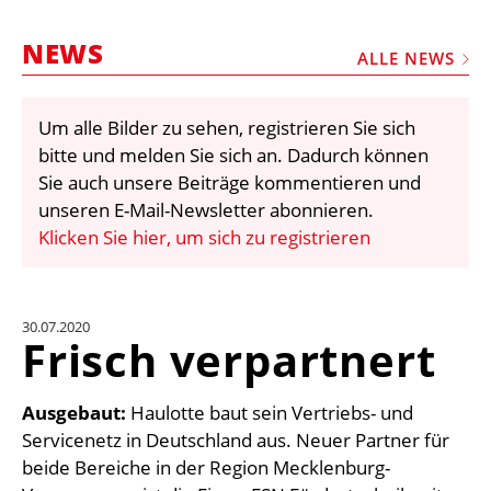
STELLEN
NEWS
MARKTPLATZ
ALLE NEWS
ABONNEMENTS
Um alle Bilder zu sehen, registrieren Sie sich
VIDEOS
bitte und melden Sie sich an. Dadurch können
BIBLIOTHEK
Sie auch unsere Beiträge kommentieren und
unseren E-Mail-Newsletter abonnieren.
KRAN & BÜHNE
Klicken Sie hier, um sich zu registrieren
MEDIADATEN
WÄHRUNGSRECHNER
30.07.2020
EINHEITENKONVERTER
Frisch verpartnert
KONTAKT
Ausgebaut:
Haulotte baut sein Vertriebs- und
Servicenetz in Deutschland aus. Neuer Partner für
beide Bereiche in der Region Mecklenburg-