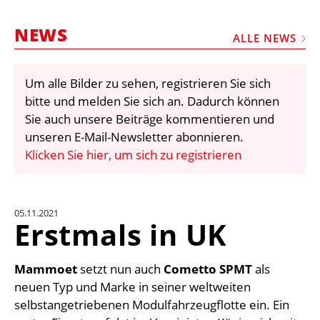
STELLEN
NEWS
MARKTPLATZ
ALLE NEWS
ABONNEMENTS
Um alle Bilder zu sehen, registrieren Sie sich
VIDEOS
bitte und melden Sie sich an. Dadurch können
BIBLIOTHEK
Sie auch unsere Beiträge kommentieren und
unseren E-Mail-Newsletter abonnieren.
KRAN & BÜHNE
Klicken Sie hier, um sich zu registrieren
MEDIADATEN
WÄHRUNGSRECHNER
05.11.2021
EINHEITENKONVERTER
Erstmals in UK
KONTAKT
Mammoet
setzt nun auch
Cometto SPMT
als
neuen Typ und Marke in seiner weltweiten
selbstangetriebenen Modulfahrzeugflotte ein. Ein