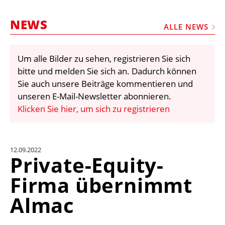
STELLEN
NEWS
MARKTPLATZ
ALLE NEWS
ABONNEMENTS
Um alle Bilder zu sehen, registrieren Sie sich
VIDEOS
bitte und melden Sie sich an. Dadurch können
BIBLIOTHEK
Sie auch unsere Beiträge kommentieren und
unseren E-Mail-Newsletter abonnieren.
KRAN & BÜHNE
Klicken Sie hier, um sich zu registrieren
MEDIADATEN
WÄHRUNGSRECHNER
12.09.2022
EINHEITENKONVERTER
Private-Equity-
KONTAKT
Firma übernimmt
Almac