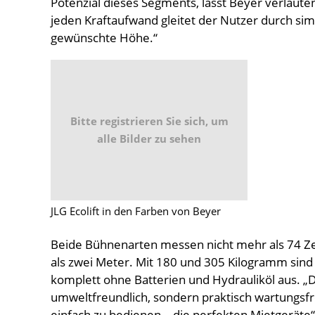
Potenzial dieses Segments, lässt Beyer verlaute
jeden Kraftaufwand gleitet der Nutzer durch si
gewünschte Höhe.“
Bitte registrieren Sie sich, um
alle Bilder zu sehen
JLG Ecolift in den Farben von Beyer
Beide Bühnenarten messen nicht mehr als 74 Zen
als zwei Meter. Mit 180 und 305 Kilogramm sind
komplett ohne Batterien und Hydrauliköl aus. „D
umweltfreundlich, sondern praktisch wartungsfre
einfach zu bedienen – die perfekten Mietgeräte