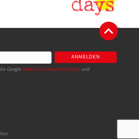
ANMELDEN
die Google
Datenschutzbestimmungen
und
lten.