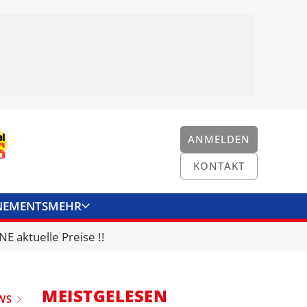
ANMELDEN
KONTAKT
NEMENTS
MEHR
ENKONVERTER
KONTAKT
E aktuelle Preise !!
MEISTGELESEN
WS