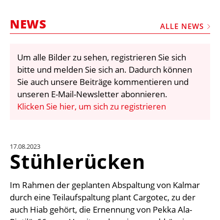
STELLEN
NEWS
MARKTPLATZ
ALLE NEWS
ABONNEMENTS
Um alle Bilder zu sehen, registrieren Sie sich
VIDEOS
bitte und melden Sie sich an. Dadurch können
BIBLIOTHEK
Sie auch unsere Beiträge kommentieren und
unseren E-Mail-Newsletter abonnieren.
KRAN & BÜHNE
Klicken Sie hier, um sich zu registrieren
MEDIADATEN
WÄHRUNGSRECHNER
17.08.2023
EINHEITENKONVERTER
Stühlerücken
KONTAKT
Im Rahmen der geplanten Abspaltung von Kalmar
durch eine Teilaufspaltung plant Cargotec, zu der
auch Hiab gehört, die Ernennung von Pekka Ala-