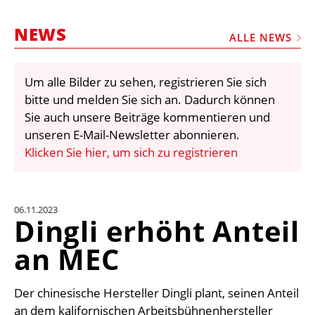
STELLEN
NEWS
MARKTPLATZ
ALLE NEWS
ABONNEMENTS
Um alle Bilder zu sehen, registrieren Sie sich
VIDEOS
bitte und melden Sie sich an. Dadurch können
BIBLIOTHEK
Sie auch unsere Beiträge kommentieren und
unseren E-Mail-Newsletter abonnieren.
KRAN & BÜHNE
Klicken Sie hier, um sich zu registrieren
MEDIADATEN
WÄHRUNGSRECHNER
06.11.2023
EINHEITENKONVERTER
Dingli erhöht Anteil
KONTAKT
an MEC
Der chinesische Hersteller Dingli plant, seinen Anteil
an dem kalifornischen Arbeitsbühnenhersteller