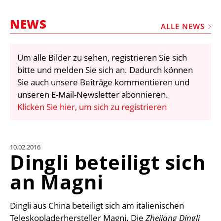
STELLEN
NEWS
MARKTPLATZ
ALLE NEWS
ABONNEMENTS
Um alle Bilder zu sehen, registrieren Sie sich
VIDEOS
bitte und melden Sie sich an. Dadurch können
BIBLIOTHEK
Sie auch unsere Beiträge kommentieren und
unseren E-Mail-Newsletter abonnieren.
KRAN & BÜHNE
Klicken Sie hier, um sich zu registrieren
MEDIADATEN
WÄHRUNGSRECHNER
10.02.2016
EINHEITENKONVERTER
Dingli beteiligt sich
KONTAKT
an Magni
Dingli aus China beteiligt sich am italienischen
Teleskopladerhersteller Magni. Die
Zhejiang Dingli