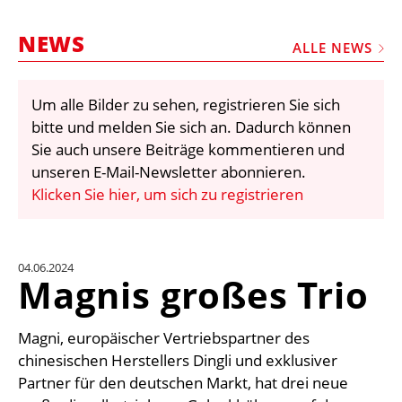
STELLEN
NEWS
MARKTPLATZ
ALLE NEWS
ABONNEMENTS
Um alle Bilder zu sehen, registrieren Sie sich
VIDEOS
bitte und melden Sie sich an. Dadurch können
BIBLIOTHEK
Sie auch unsere Beiträge kommentieren und
unseren E-Mail-Newsletter abonnieren.
KRAN & BÜHNE
Klicken Sie hier, um sich zu registrieren
MEDIADATEN
WÄHRUNGSRECHNER
04.06.2024
EINHEITENKONVERTER
Magnis großes Trio
KONTAKT
Magni, europäischer Vertriebspartner des
chinesischen Herstellers Dingli und exklusiver
Partner für den deutschen Markt, hat drei neue