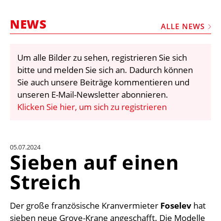
STELLEN
NEWS
MARKTPLATZ
ALLE NEWS
ABONNEMENTS
Um alle Bilder zu sehen, registrieren Sie sich
VIDEOS
bitte und melden Sie sich an. Dadurch können
BIBLIOTHEK
Sie auch unsere Beiträge kommentieren und
unseren E-Mail-Newsletter abonnieren.
KRAN & BÜHNE
Klicken Sie hier, um sich zu registrieren
MEDIADATEN
WÄHRUNGSRECHNER
05.07.2024
EINHEITENKONVERTER
Sieben auf einen
KONTAKT
Streich
Der große französische Kranvermieter
Foselev
hat
sieben neue Grove-Krane angeschafft. Die Modelle