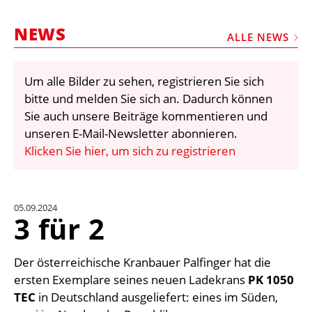
STELLEN
NEWS
MARKTPLATZ
ALLE NEWS
ABONNEMENTS
Um alle Bilder zu sehen, registrieren Sie sich
VIDEOS
bitte und melden Sie sich an. Dadurch können
BIBLIOTHEK
Sie auch unsere Beiträge kommentieren und
unseren E-Mail-Newsletter abonnieren.
KRAN & BÜHNE
Klicken Sie hier, um sich zu registrieren
MEDIADATEN
WÄHRUNGSRECHNER
05.09.2024
EINHEITENKONVERTER
3 für 2
KONTAKT
Der österreichische Kranbauer Palfinger hat die
ersten Exemplare seines neuen Ladekrans
PK 1050
TEC
in Deutschland ausgeliefert: eines im Süden,