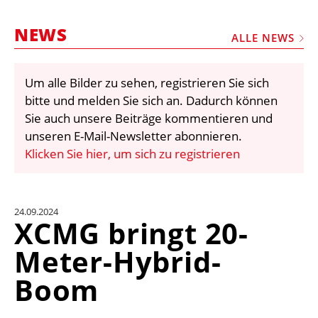
STELLEN
NEWS
MARKTPLATZ
ALLE NEWS
ABONNEMENTS
Um alle Bilder zu sehen, registrieren Sie sich
VIDEOS
bitte und melden Sie sich an. Dadurch können
BIBLIOTHEK
Sie auch unsere Beiträge kommentieren und
unseren E-Mail-Newsletter abonnieren.
KRAN & BÜHNE
Klicken Sie hier, um sich zu registrieren
MEDIADATEN
WÄHRUNGSRECHNER
24.09.2024
EINHEITENKONVERTER
XCMG bringt 20-
KONTAKT
Meter-Hybrid-
Boom