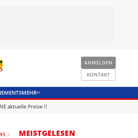
ANMELDEN
KONTAKT
NEMENTS
MEHR
ENKONVERTER
KONTAKT
E aktuelle Preise !!
MEISTGELESEN
WS