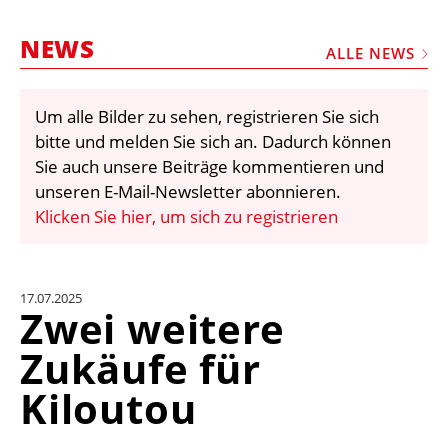
STELLEN
NEWS
MARKTPLATZ
ALLE NEWS
ABONNEMENTS
Um alle Bilder zu sehen, registrieren Sie sich
VIDEOS
bitte und melden Sie sich an. Dadurch können
BIBLIOTHEK
Sie auch unsere Beiträge kommentieren und
unseren E-Mail-Newsletter abonnieren.
KRAN & BÜHNE
Klicken Sie hier, um sich zu registrieren
MEDIADATEN
WÄHRUNGSRECHNER
17.07.2025
EINHEITENKONVERTER
Zwei weitere
KONTAKT
Zukäufe für
Kiloutou