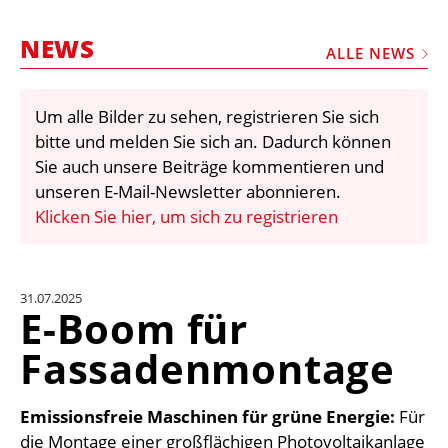
STELLEN
NEWS
MARKTPLATZ
ALLE NEWS
ABONNEMENTS
Um alle Bilder zu sehen, registrieren Sie sich
VIDEOS
bitte und melden Sie sich an. Dadurch können
BIBLIOTHEK
Sie auch unsere Beiträge kommentieren und
unseren E-Mail-Newsletter abonnieren.
KRAN & BÜHNE
Klicken Sie hier, um sich zu registrieren
MEDIADATEN
WÄHRUNGSRECHNER
31.07.2025
EINHEITENKONVERTER
E-Boom für
KONTAKT
Fassadenmontage
Emissionsfreie Maschinen für grüne Energie:
Für
die Montage einer großflächigen Photovoltaikanlage