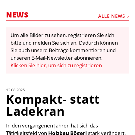
STELLEN
NEWS
MARKTPLATZ
ALLE NEWS
ABONNEMENTS
Um alle Bilder zu sehen, registrieren Sie sich
VIDEOS
bitte und melden Sie sich an. Dadurch können
BIBLIOTHEK
Sie auch unsere Beiträge kommentieren und
unseren E-Mail-Newsletter abonnieren.
KRAN & BÜHNE
Klicken Sie hier, um sich zu registrieren
MEDIADATEN
WÄHRUNGSRECHNER
12.08.2025
EINHEITENKONVERTER
Kompakt- statt
KONTAKT
Ladekran
In den vergangenen Jahren hat sich das
Tätigkeitsfeld von
Holzbau Bögerl
stark verändert.