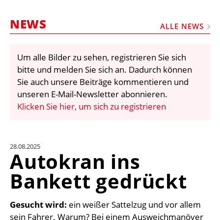
STELLEN
NEWS
MARKTPLATZ
ALLE NEWS
ABONNEMENTS
Um alle Bilder zu sehen, registrieren Sie sich
VIDEOS
bitte und melden Sie sich an. Dadurch können
BIBLIOTHEK
Sie auch unsere Beiträge kommentieren und
unseren E-Mail-Newsletter abonnieren.
KRAN & BÜHNE
Klicken Sie hier, um sich zu registrieren
MEDIADATEN
WÄHRUNGSRECHNER
28.08.2025
EINHEITENKONVERTER
Autokran ins
KONTAKT
Bankett gedrückt
Gesucht wird:
ein weißer Sattelzug und vor allem
sein Fahrer. Warum? Bei einem Ausweichmanöver