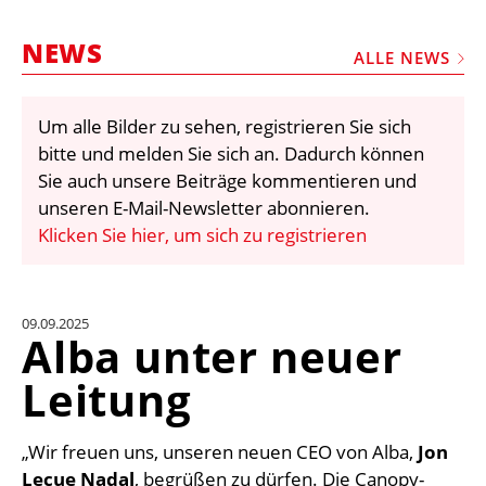
STELLEN
NEWS
MARKTPLATZ
ALLE NEWS
ABONNEMENTS
Um alle Bilder zu sehen, registrieren Sie sich
VIDEOS
bitte und melden Sie sich an. Dadurch können
BIBLIOTHEK
Sie auch unsere Beiträge kommentieren und
unseren E-Mail-Newsletter abonnieren.
KRAN & BÜHNE
Klicken Sie hier, um sich zu registrieren
MEDIADATEN
WÄHRUNGSRECHNER
09.09.2025
EINHEITENKONVERTER
Alba unter neuer
KONTAKT
Leitung
„Wir freuen uns, unseren neuen CEO von Alba,
Jon
Lecue Nadal
, begrüßen zu dürfen. Die Canopy-