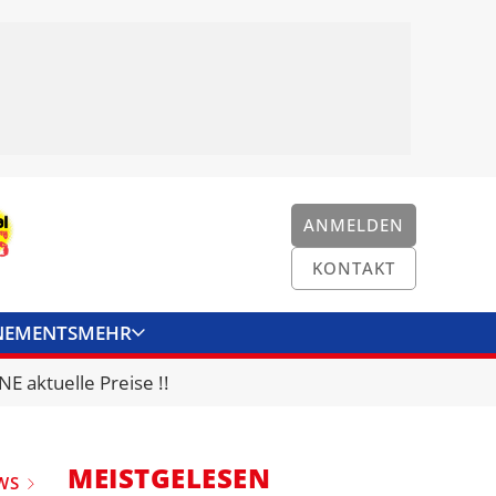
ANMELDEN
KONTAKT
NEMENTS
MEHR
ENKONVERTER
KONTAKT
E aktuelle Preise !!
MEISTGELESEN
WS