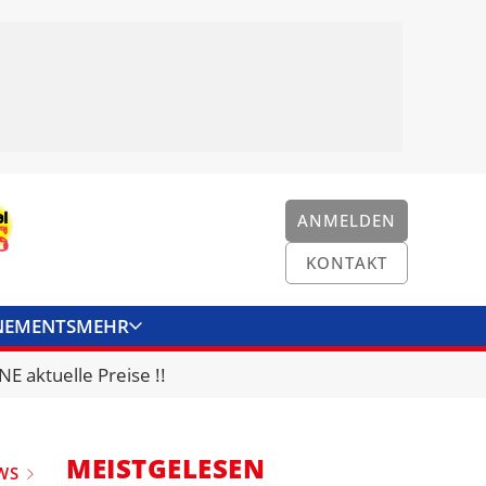
ANMELDEN
KONTAKT
NEMENTS
MEHR
ENKONVERTER
KONTAKT
E aktuelle Preise !!
MEISTGELESEN
WS