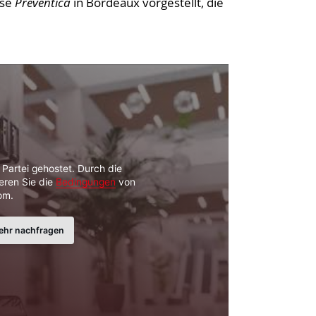
sse
Préventica
in Bordeaux vorgestellt, die
n Partei gehostet. Durch die
eren Sie die
Bedingungen
von
om.
ehr nachfragen