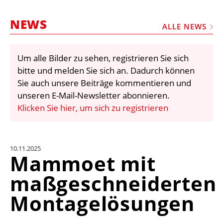
STELLEN
NEWS
MARKTPLATZ
ALLE NEWS
ABONNEMENTS
Um alle Bilder zu sehen, registrieren Sie sich
VIDEOS
bitte und melden Sie sich an. Dadurch können
BIBLIOTHEK
Sie auch unsere Beiträge kommentieren und
unseren E-Mail-Newsletter abonnieren.
KRAN & BÜHNE
Klicken Sie hier, um sich zu registrieren
MEDIADATEN
WÄHRUNGSRECHNER
10.11.2025
EINHEITENKONVERTER
Mammoet mit
KONTAKT
maßgeschneiderten
Montagelösungen