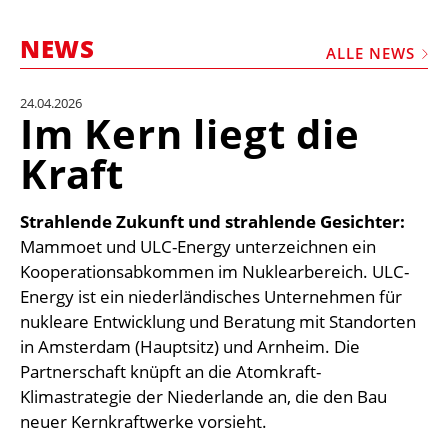
STELLEN
NEWS
MARKTPLATZ
ALLE NEWS
ABONNEMENTS
24.04.2026
Im Kern liegt die
VIDEOS
Kraft
BIBLIOTHEK
KRAN & BÜHNE
Strahlende Zukunft und strahlende Gesichter:
MEDIADATEN
Mammoet und ULC-Energy unterzeichnen ein
Kooperationsabkommen im Nuklearbereich. ULC-
WÄHRUNGSRECHNER
Energy ist ein niederländisches Unternehmen für
EINHEITENKONVERTER
nukleare Entwicklung und Beratung mit Standorten
in Amsterdam (Hauptsitz) und Arnheim. Die
KONTAKT
Partnerschaft knüpft an die Atomkraft-
Klimastrategie der Niederlande an, die den Bau
neuer Kernkraftwerke vorsieht.