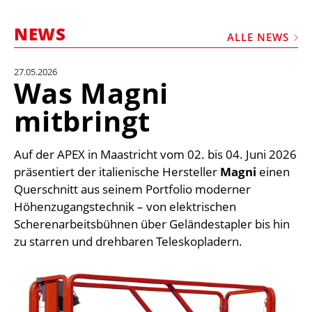
STELLEN
NEWS
MARKTPLATZ
ALLE NEWS
ABONNEMENTS
27.05.2026
Was Magni
VIDEOS
mitbringt
BIBLIOTHEK
KRAN & BÜHNE
Auf der APEX in Maastricht vom 02. bis 04. Juni 2026
MEDIADATEN
präsentiert der italienische Hersteller
Magni
einen
Querschnitt aus seinem Portfolio moderner
WÄHRUNGSRECHNER
Höhenzugangstechnik – von elektrischen
EINHEITENKONVERTER
Scherenarbeitsbühnen über Geländestapler bis hin
zu starren und drehbaren Teleskopladern.
KONTAKT