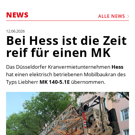
STELLEN
NEWS
MARKTPLATZ
ALLE NEWS
ABONNEMENTS
12.06.2026
Bei Hess ist die Zeit
VIDEOS
reif für einen MK
BIBLIOTHEK
KRAN & BÜHNE
Das Düsseldorfer Kranvermietunternehmen
Hess
MEDIADATEN
hat einen elektrisch betriebenen Mobilbaukran des
Typs Liebherr
MK 140-5.1E
übernommen.
WÄHRUNGSRECHNER
EINHEITENKONVERTER
KONTAKT