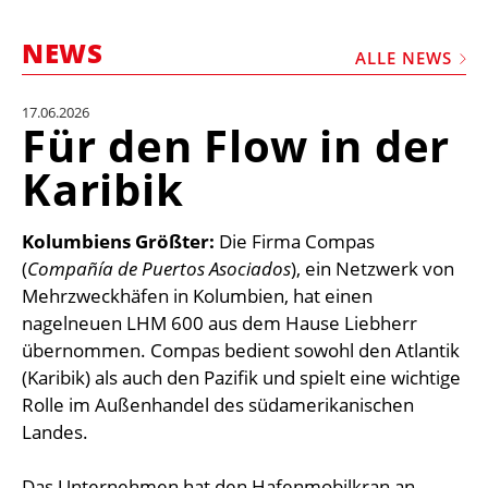
STELLEN
NEWS
MARKTPLATZ
ALLE NEWS
ABONNEMENTS
17.06.2026
Für den Flow in der
VIDEOS
Karibik
BIBLIOTHEK
KRAN & BÜHNE
Kolumbiens Größter:
Die Firma Compas
MEDIADATEN
(
Compañía de Puertos Asociados
), ein Netzwerk von
Mehrzweckhäfen in Kolumbien, hat einen
WÄHRUNGSRECHNER
nagelneuen LHM 600 aus dem Hause Liebherr
EINHEITENKONVERTER
übernommen. Compas bedient sowohl den Atlantik
(Karibik) als auch den Pazifik und spielt eine wichtige
KONTAKT
Rolle im Außenhandel des südamerikanischen
Landes.
Das Unternehmen hat den Hafenmobilkran an