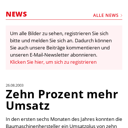
STELLEN
NEWS
MARKTPLATZ
ALLE NEWS
ABONNEMENTS
Um alle Bilder zu sehen, registrieren Sie sich
VIDEOS
bitte und melden Sie sich an. Dadurch können
BIBLIOTHEK
Sie auch unsere Beiträge kommentieren und
unseren E-Mail-Newsletter abonnieren.
KRAN & BÜHNE
Klicken Sie hier, um sich zu registrieren
MEDIADATEN
WÄHRUNGSRECHNER
26.08.2003
EINHEITENKONVERTER
Zehn Prozent mehr
KONTAKT
Umsatz
In den ersten sechs Monaten des Jahres konnten die
Baumaschinenhersteller ein Umsatzplus von zehn