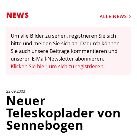
STELLEN
NEWS
MARKTPLATZ
ALLE NEWS
ABONNEMENTS
Um alle Bilder zu sehen, registrieren Sie sich
VIDEOS
bitte und melden Sie sich an. Dadurch können
BIBLIOTHEK
Sie auch unsere Beiträge kommentieren und
unseren E-Mail-Newsletter abonnieren.
KRAN & BÜHNE
Klicken Sie hier, um sich zu registrieren
MEDIADATEN
WÄHRUNGSRECHNER
22.09.2003
EINHEITENKONVERTER
Neuer
KONTAKT
Teleskoplader von
Sennebogen