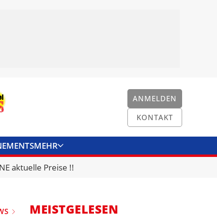
ANMELDEN
KONTAKT
NEMENTS
MEHR
ENKONVERTER
KONTAKT
E aktuelle Preise !!
MEISTGELESEN
WS