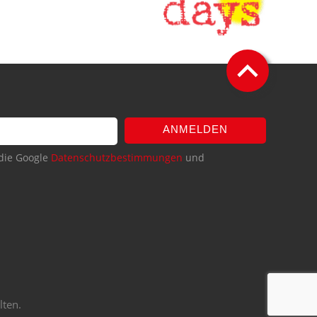
ANMELDEN
die Google
Datenschutzbestimmungen
und
lten.