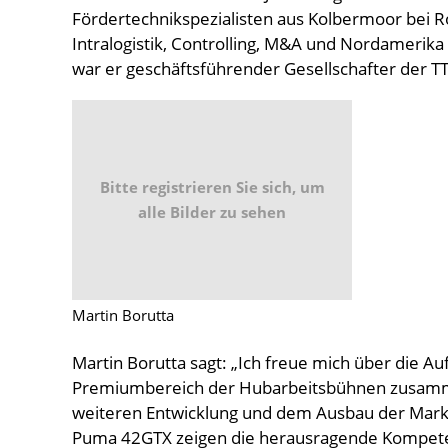
Fördertechnikspezialisten aus Kolbermoor bei R
Intralogistik, Controlling, M&A und Nordamerik
war er geschäftsführender Gesellschafter der 
Bitte registrieren Sie sich, um
alle Bilder zu sehen
Martin Borutta
Martin Borutta sagt: „Ich freue mich über die A
Premiumbereich der Hubarbeitsbühnen zusamm
weiteren Entwicklung und dem Ausbau der Markt
Puma 42GTX zeigen die herausragende Kompete