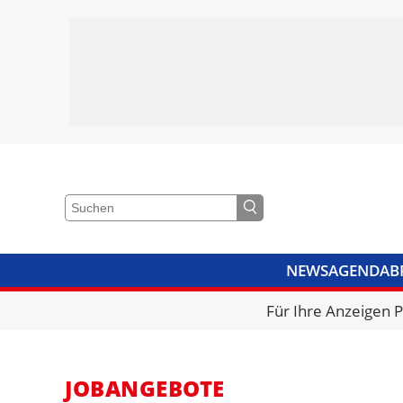
NEWS
AGENDA
B
VIDEOS
BIBLIOTHEK
KRA
Für Ihre Anzeigen 
JOBANGEBOTE