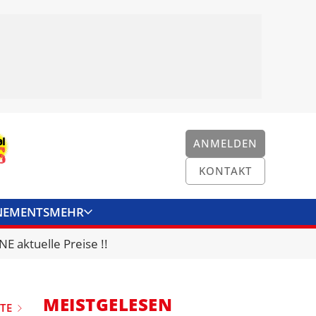
ANMELDEN
KONTAKT
NEMENTS
MEHR
ENKONVERTER
KONTAKT
E aktuelle Preise !!
MEISTGELESEN
TE