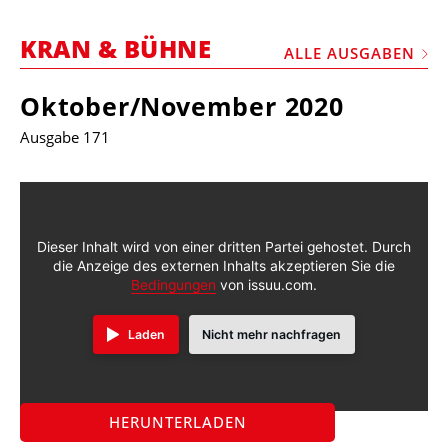
STELLEN
KRAN & BÜHNE
MARKTPLATZ
ALLE AUSGABEN
ABONNEMENTS
Oktober/November 2020
VIDEOS
Ausgabe 171
BIBLIOTHEK
KRAN & BÜHNE
MEDIADATEN
Dieser Inhalt wird von einer dritten Partei gehostet. Durch
die Anzeige des externen Inhalts akzeptieren Sie die
WÄHRUNGSRECHNER
Bedingungen
von issuu.com.
EINHEITENKONVERTER
Laden
Nicht mehr nachfragen
KONTAKT
HERUNTERLADEN