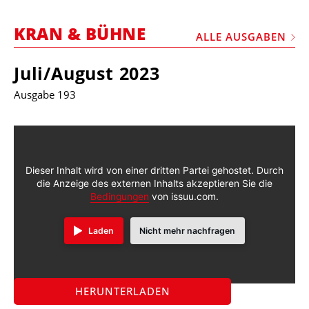
STELLEN
KRAN & BÜHNE
MARKTPLATZ
ALLE AUSGABEN
ABONNEMENTS
Juli/August 2023
VIDEOS
Ausgabe 193
BIBLIOTHEK
KRAN & BÜHNE
MEDIADATEN
Dieser Inhalt wird von einer dritten Partei gehostet. Durch
die Anzeige des externen Inhalts akzeptieren Sie die
WÄHRUNGSRECHNER
Bedingungen
von issuu.com.
EINHEITENKONVERTER
Laden
Nicht mehr nachfragen
KONTAKT
HERUNTERLADEN