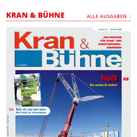
STELLEN
KRAN & BÜHNE
MARKTPLATZ
ALLE AUSGABEN
ABONNEMENTS
VIDEOS
BIBLIOTHEK
KRAN & BÜHNE
MEDIADATEN
WÄHRUNGSRECHNER
EINHEITENKONVERTER
KONTAKT