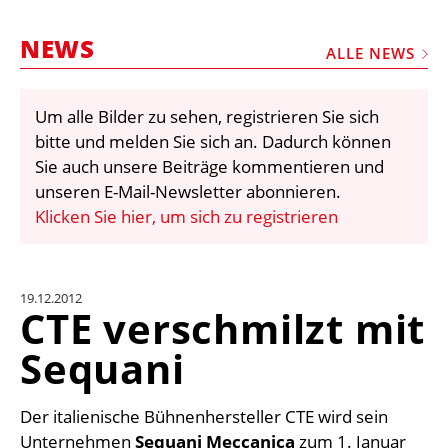
STELLEN
NEWS
MARKTPLATZ
ALLE NEWS
ABONNEMENTS
Um alle Bilder zu sehen, registrieren Sie sich
VIDEOS
bitte und melden Sie sich an. Dadurch können
BIBLIOTHEK
Sie auch unsere Beiträge kommentieren und
unseren E-Mail-Newsletter abonnieren.
KRAN & BÜHNE
Klicken Sie hier, um sich zu registrieren
MEDIADATEN
WÄHRUNGSRECHNER
19.12.2012
EINHEITENKONVERTER
CTE verschmilzt mit
KONTAKT
Sequani
Der italienische Bühnenhersteller CTE wird sein
Unternehmen
Sequani Meccanica
zum 1. Januar