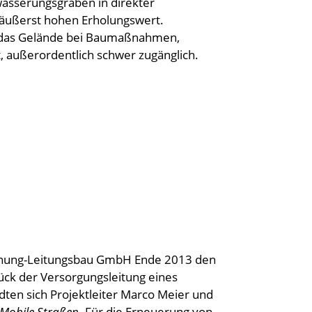
wässerungsgräben in direkter
 äußerst hohen Erholungswert.
n das Gelände bei Baumaßnahmen,
 außerordentlich schwer zugänglich.
annung-Leitungsbau GmbH Ende 2013 den
ück der Versorgungsleitung eines
ten sich Projektleiter Marco Meier und
 Mobile Straßen
. Für die Erneuerung von