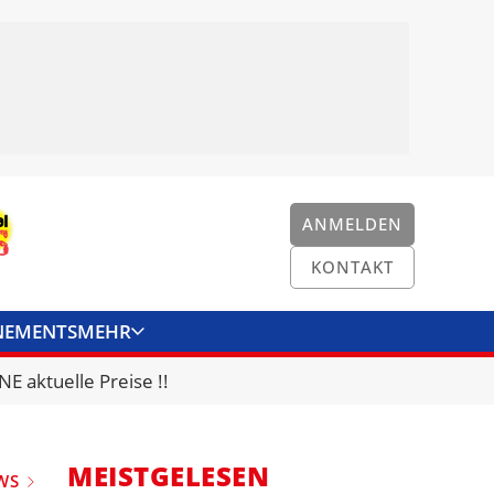
ANMELDEN
KONTAKT
NEMENTS
MEHR
ENKONVERTER
KONTAKT
E aktuelle Preise !!
MEISTGELESEN
WS