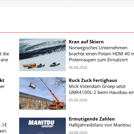
Kran auf Skiern
Norwegisches Unternehmen
t die
brachte einen Potain HDM 40 m
rane
Pistenraupen zum Einsatzort
06.08.2026
kt
Ruck Zuck Fertighaus
ber
Mick Volendam Groep setzt
GMK4100L-2 beim Hausbau ei
05.08.2026
Ermutigende Zahlen
5.1E
Halbjahresbilanz von Manitou
ein.
04.08.2026