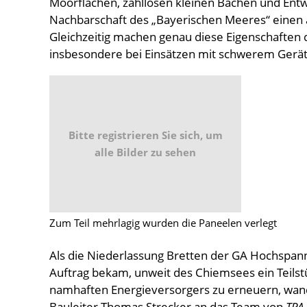
Moorflächen, zahllosen kleinen Bächen und Ent
Nachbarschaft des „Bayerischen Meeres“ einen
Gleichzeitig machen genau diese Eigenschafte
insbesondere bei Einsätzen mit schwerem Gerät,
Bitte registrieren Sie sich, um
alle Bilder zu sehen
Zum Teil mehrlagig wurden die Paneelen verlegt
Als die Niederlassung Bretten der GA Hochsp
Auftrag bekam, unweit des Chiemsees ein Teilst
namhaften Energieversorgers zu erneuern, wand
Bauleiter Thomas Strecker an das Team von
TPA